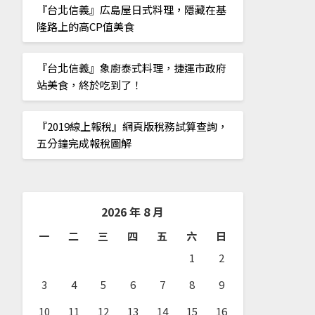
『台北信義』広島屋日式料理，隱藏在基
隆路上的高CP值美食
『台北信義』象廚泰式料理，捷運市政府
站美食，終於吃到了！
『2019線上報稅』網頁版稅務試算查詢，
五分鐘完成報稅圖解
2026 年 8 月
一
二
三
四
五
六
日
1
2
3
4
5
6
7
8
9
10
11
12
13
14
15
16