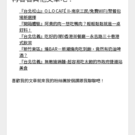
『台北松山』O.L.O CAFÉ II-南京三民/免費WIFI/聚餐包
場新選擇
『開箱體驗』阿貴的肉－想吃鴨肉？輕輕鬆鬆就是一桌
好料！
『台北信義』吃好的(啲)香港茶餐廳－永吉路三十巷港
式飲茶
『新竹東區』燒BAR－新潮燒肉吃到飽，竟然有奶油啤
酒？
『台北信義』無敵搶鍋麵-超容易吃太飽的市政府捷運站
美食
喜歡我的文章就來我的粉絲團按個讚跟我聊聊吧！