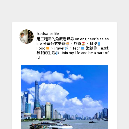
fredsaleslife
用工程師的角度看世界
An engineer's sales
life
分享各式美食
、旅遊
、科技
Food
、Travel
、Tech
邀請你一起體
驗我的生活
Join my life and be a part of
it!