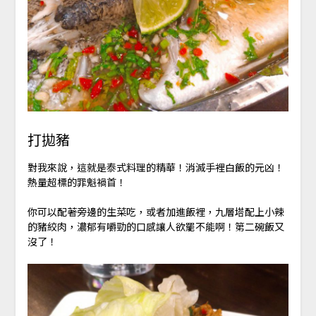
打拋豬
對我來說，這就是泰式料理的精華！消滅手裡白飯的元凶！
熱量超標的罪魁禍首！
你可以配著旁邊的生菜吃，或者加進飯裡，九層塔配上小辣
的豬絞肉，濃郁有嚼勁的口感讓人欲罷不能啊！第二碗飯又
沒了！