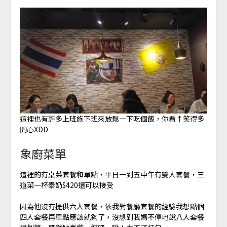
這裡也有許多上班族下班來放鬆一下吃個飯，你看↑笑得多
開心XDD
象廚菜單
這裡的有桌菜套餐和單點，平日一到五中午有雙人套餐，三
道菜一杯泰奶$420還可以接受
因為他沒有提供六人套餐，依我對餐廳套餐的經驗我想點個
四人套餐再單點應該就夠了，沒想到我媽不停地說八人套餐