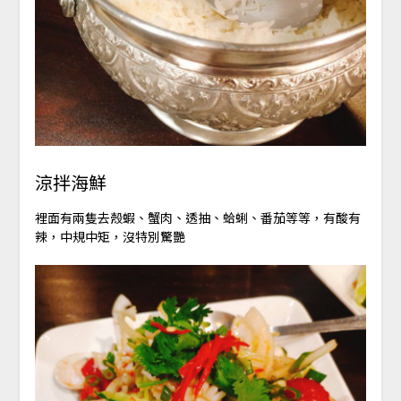
涼拌海鮮
裡面有兩隻去殼蝦、蟹肉、透抽、蛤蜊、番茄等等，有酸有
辣，中規中矩，沒特別驚艷