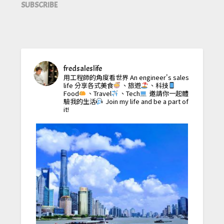
SUBSCRIBE
fredsaleslife
用工程師的角度看世界
An engineer's sales
life
分享各式美食
、旅遊
、科技
Food
、Travel
、Tech
邀請你一起體
驗我的生活
Join my life and be a part of
it!