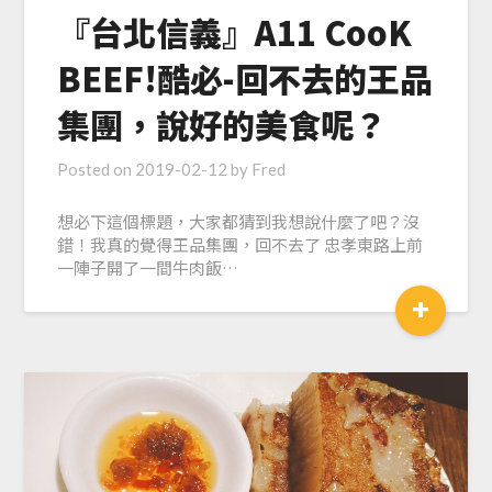
『台北信義』A11 CooK
BEEF!酷必-回不去的王品
集團，說好的美食呢？
Posted on
2019-02-12
by
Fred
想必下這個標題，大家都猜到我想說什麼了吧？沒
錯！我真的覺得王品集團，回不去了 忠孝東路上前
一陣子開了一間牛肉飯…
+