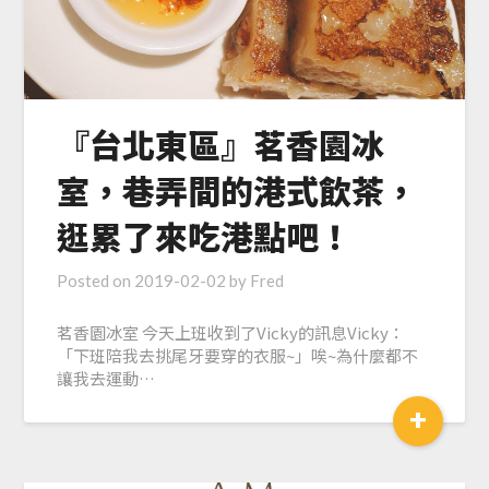
『台北東區』茗香園冰
室，巷弄間的港式飲茶，
逛累了來吃港點吧！
Posted on
2019-02-02
by
Fred
茗香園冰室 今天上班收到了Vicky的訊息Vicky：
「下班陪我去挑尾牙要穿的衣服~」唉~為什麼都不
讓我去運動…
+