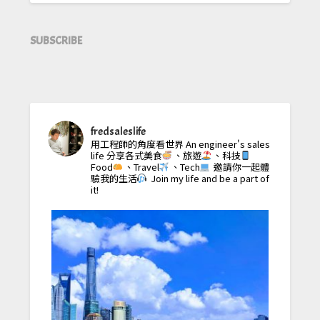
SUBSCRIBE
fredsaleslife
用工程師的角度看世界
An engineer's sales
life
分享各式美食
、旅遊
、科技
Food
、Travel
、Tech
邀請你一起體
驗我的生活
Join my life and be a part of
it!