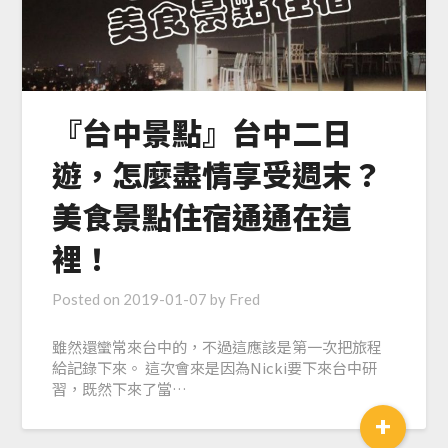
『台中景點』台中二日
遊，怎麼盡情享受週末？
美食景點住宿通通在這
裡！
Posted on
2019-01-07
by
Fred
雖然還蠻常來台中的，不過這應該是第一次把旅程
給記錄下來。 這次會來是因為Nicki要下來台中研
習，既然下來了當…
+