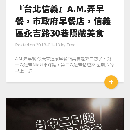
『台北信義』A.M.弄早
餐，市政府早餐店，信義
區永吉路30巷隱藏美食
Posted on
2019-01-13
by
Fred
A.M.弄早餐 今天來這家早餐店其實是算二訪了，第
一次是帶Nicki來踩點，第二次是帶爸爸來 星期六的
早上，這…
+