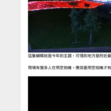
這隻蝴蝶就是今年的主題，可惜的地方是附近
現場有蠻多人在飛空拍機，應該要用空拍機才