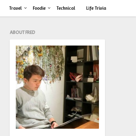
Travel
Foodie
Technical
Life Trivia
ABOUT FRED