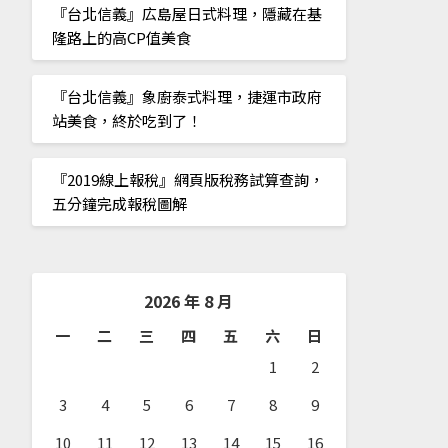
『台北信義』広島屋日式料理，隱藏在基
隆路上的高CP值美食
『台北信義』象廚泰式料理，捷運市政府
站美食，終於吃到了！
『2019線上報稅』網頁版稅務試算查詢，
五分鐘完成報稅圖解
2026 年 8 月
一
二
三
四
五
六
日
1
2
3
4
5
6
7
8
9
10
11
12
13
14
15
16