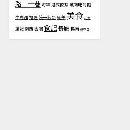
路三十巷
海鮮
港式飲茶
燒肉吃到飽
美食
牛肉麵
福隆
統一阪急
網美
花海
食記
餐廳
遊記
關西
雲端
鴨肉
麥味登