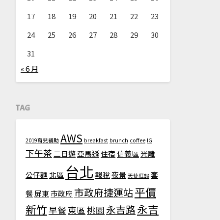
17
18
19
20
21
22
23
24
25
26
27
28
29
30
31
« 6 月
TAG
AWS
2019育兒補助
breakfast
brunch
coffee
IG
下午茶
二日遊
亞馬遜
住宿
信義區
光雕
台北
公仔麵
北區
報稅
夜景
套
天使紅蝦
平價
市政府捷運站
餐
屏東
市政府
新竹
永吉
永吉路
早餐
東區
桃園