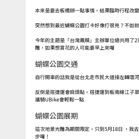
本來是要去板橋辦一點事情，結果臨時行程改
突然想到最近蝴蝶公園打卡好像打很兇？不如
今年的主題是「台灣鳳蝶」主辦單位總共用了2
雕，如果想賞花的人可能要早上來囉
蝴蝶公園交通
自行開車的話我是從台北走市民大道接左轉環
反倒是搭捷運會麻煩點，搭捷運到板南線江子翠站
議騎UBike會輕鬆一點
蝴蝶公園展期
這次地景光雕為期間限定，只到5月18日 ，
步囉！