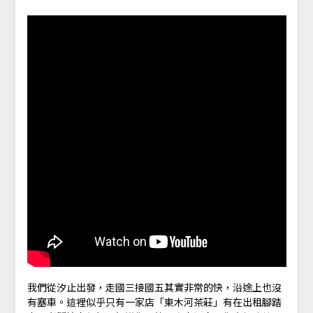
我們從汐止出發，走國三接國五其實非常的快，沿途上也沒
有塞車。這裡似乎只有一家店「東木河茶莊」有在出租腳踏