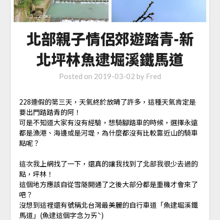
北部親子情侶郊遊踏青-新
北坪林魚逮堀溪鐵馬道
Posted on
2019-03-02
by
Fred
228連假的第三天，天氣終於放晴了許多，這種天氣肯定是
要出門踏踏青的阿！
可是不知道大家有沒有經驗，想騎腳踏車的時候，選擇永遠
都是漁港、海邊或是河堤，為什麼都沒有比較靠近山的騎車
點呢？
這次我上網找了一下，還真的讓我找到了北部我很少去過的
點，坪林！
這個地方應該自從雪隧開通了之後大部分都是重機才會來了
吧？
沒想到這裡還有號稱北台灣最美麗的自行車道「魚逮堀溪鐵
馬道」(魚逮這個字念ㄉㄞˋ)