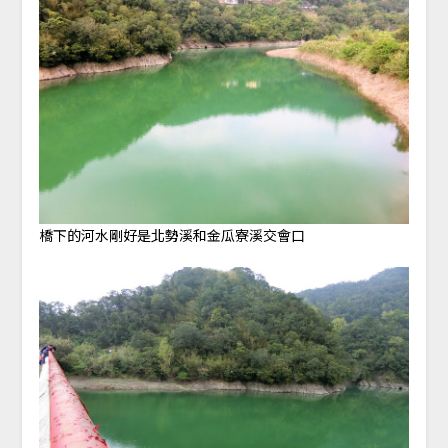
橋下的河水剛好是北勢溪和金瓜寮溪交會口