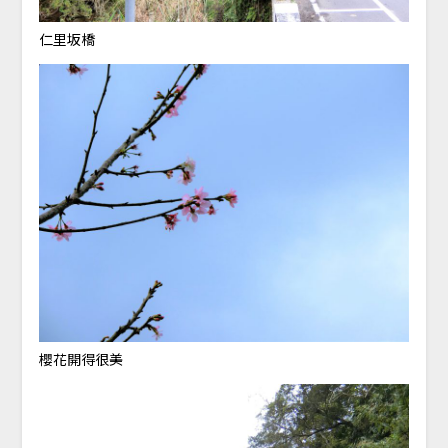
仁里坂橋
櫻花開得很美